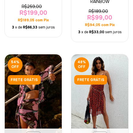
RAINBOW
R$259,00
R$189,00
R$199,00
R$99,00
R$189,05
com
Pix
R$94,05
com
Pix
3
x de
R$66,33
sem juros
3
x de
R$33,00
sem juros
54
%
48
%
OFF
OFF
FRETE GRÁTIS
FRETE GRÁTIS