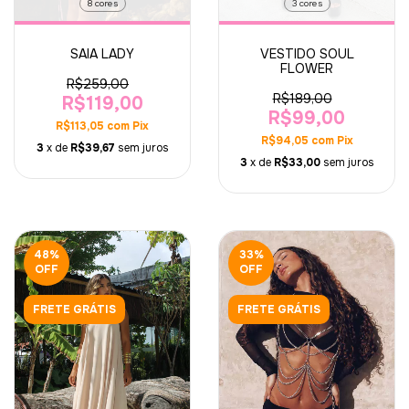
8 cores
3 cores
SAIA LADY
VESTIDO SOUL
FLOWER
R$259,00
R$189,00
R$119,00
R$99,00
R$113,05
com
Pix
R$94,05
com
Pix
3
x de
R$39,67
sem juros
3
x de
R$33,00
sem juros
48
%
33
%
OFF
OFF
FRETE GRÁTIS
FRETE GRÁTIS