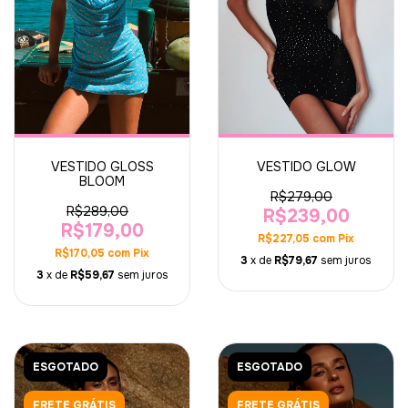
VESTIDO GLOW
VESTIDO GLOSS
BLOOM
R$279,00
R$289,00
R$239,00
R$179,00
R$227,05
com
Pix
R$170,05
com
Pix
3
x de
R$79,67
sem juros
3
x de
R$59,67
sem juros
ESGOTADO
ESGOTADO
FRETE GRÁTIS
FRETE GRÁTIS