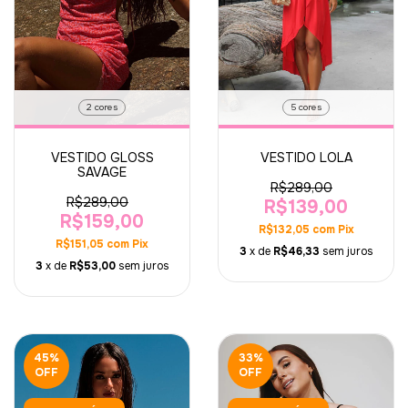
2 cores
5 cores
VESTIDO GLOSS
VESTIDO LOLA
SAVAGE
R$289,00
R$289,00
R$139,00
R$159,00
R$132,05
com
Pix
R$151,05
com
Pix
3
x de
R$46,33
sem juros
3
x de
R$53,00
sem juros
45
%
33
%
OFF
OFF