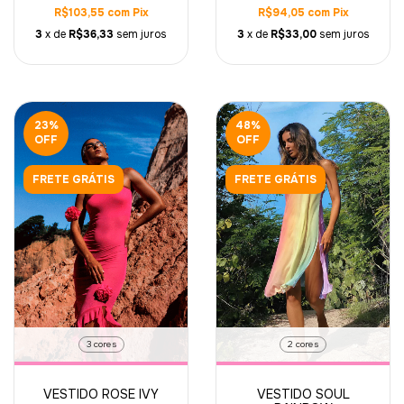
R$94,05
com
Pix
R$103,55
com
Pix
3
x de
R$33,00
sem juros
3
x de
R$36,33
sem juros
23
%
48
%
OFF
OFF
FRETE GRÁTIS
FRETE GRÁTIS
3 cores
2 cores
VESTIDO ROSE IVY
VESTIDO SOUL