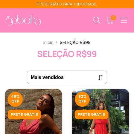
FRETE GRÁTIS PARA TODO BRASIL
0
Início
>
SELEÇÃO R$99
SELEÇÃO R$99
45
%
52
%
OFF
OFF
FRETE GRÁTIS
FRETE GRÁTIS