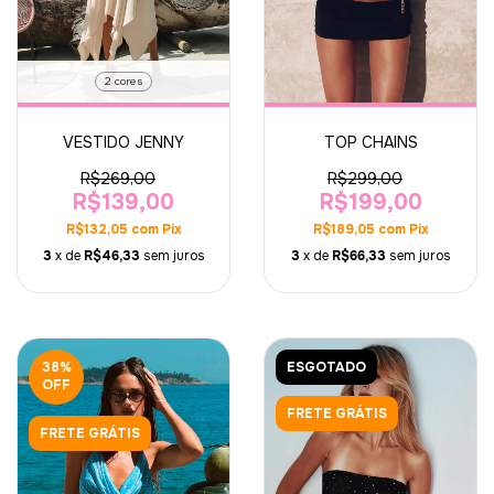
2 cores
TOP CHAINS
VESTIDO JENNY
R$299,00
R$269,00
R$199,00
R$139,00
R$189,05
com
Pix
R$132,05
com
Pix
3
x de
R$66,33
sem juros
3
x de
R$46,33
sem juros
38
%
ESGOTADO
OFF
FRETE GRÁTIS
FRETE GRÁTIS