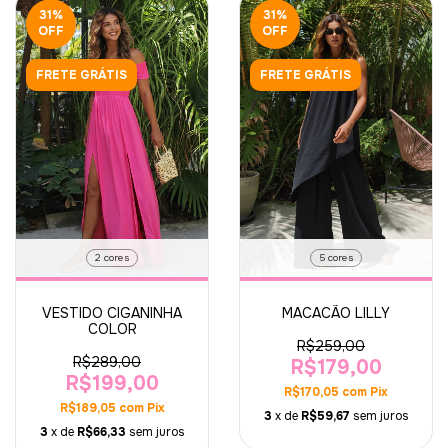
31
%
31
%
OFF
OFF
FRETE GRÁTIS
FRETE GRÁTIS
2 cores
5 cores
VESTIDO CIGANINHA
MACACÃO LILLY
COLOR
R$259,00
R$289,00
R$179,00
R$199,00
R$170,05
com
Pix
R$189,05
com
Pix
3
x de
R$59,67
sem juros
3
x de
R$66,33
sem juros