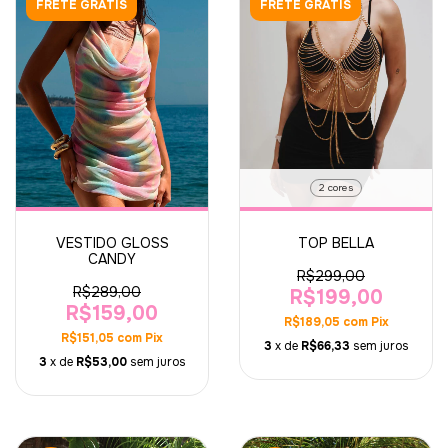
FRETE GRÁTIS
FRETE GRÁTIS
2 cores
VESTIDO GLOSS
TOP BELLA
CANDY
R$299,00
R$289,00
R$199,00
R$159,00
R$189,05
com
Pix
R$151,05
com
Pix
3
x de
R$66,33
sem juros
3
x de
R$53,00
sem juros