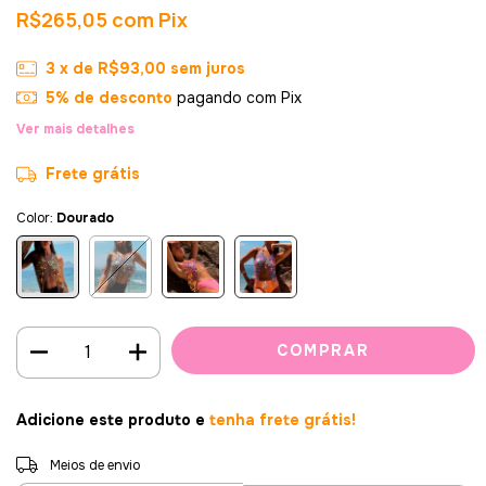
R$265,05
com
Pix
3
x de
R$93,00
sem juros
5% de desconto
pagando com Pix
Ver mais detalhes
Frete grátis
Color:
Dourado
Adicione este produto e
tenha frete grátis!
Entregas para o CEP:
ALTERAR CEP
Meios de envio