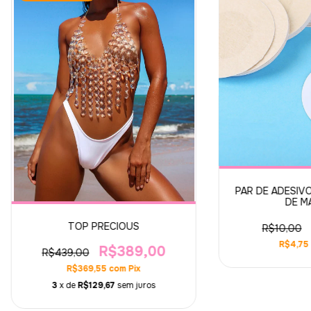
PAR DE ADESIV
DE M
TOP PRECIOUS
R$10,00
R$4,75
R$389,00
R$439,00
R$369,55
com
Pix
3
x de
R$129,67
sem juros