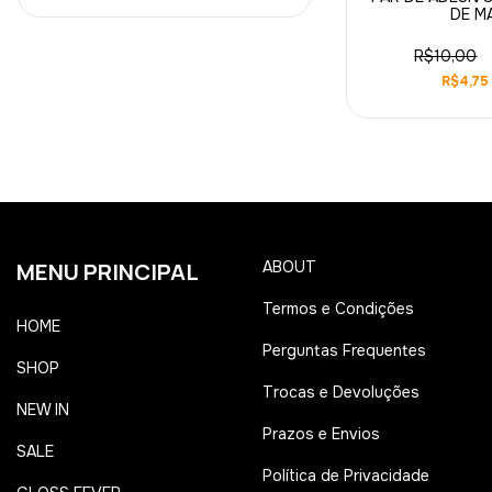
DE M
R$10,00
R$4,75
MENU PRINCIPAL
ABOUT
Termos e Condições
HOME
Perguntas Frequentes
SHOP
Trocas e Devoluções
NEW IN
Prazos e Envios
SALE
Política de Privacidade