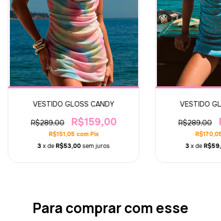
VESTIDO GLOSS CANDY
VESTIDO G
R$159,00
R$289,00
R$289,00
R$151,05
com
Pix
R$170,0
3
x de
R$53,00
sem juros
3
x de
R$59,
Para comprar com esse