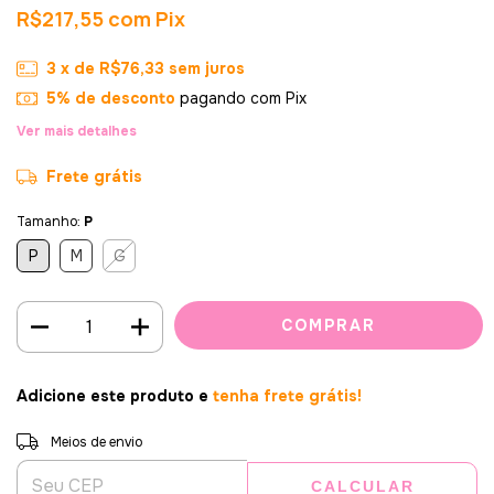
R$217,55
com
Pix
3
x de
R$76,33
sem juros
5% de desconto
pagando com Pix
Ver mais detalhes
Frete grátis
Tamanho:
P
P
M
G
Adicione este produto e
tenha frete grátis!
Entregas para o CEP:
ALTERAR CEP
Meios de envio
CALCULAR