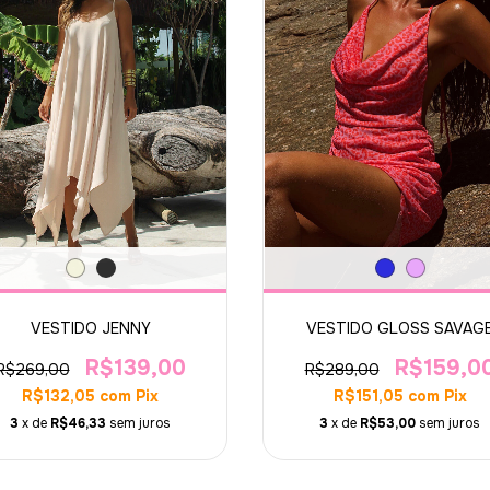
VESTIDO JENNY
VESTIDO GLOSS SAVAG
R$139,00
R$159,0
R$269,00
R$289,00
R$132,05
com
Pix
R$151,05
com
Pix
3
x de
R$46,33
sem juros
3
x de
R$53,00
sem juros