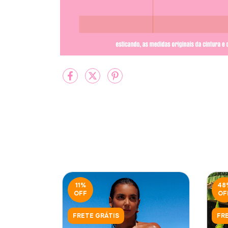
11
%
48
OFF
OF
FRETE GRÁTIS
FR