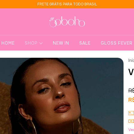
FRETE GRÁTIS PARA TODO BRASIL
HOME
SHOP
NEW IN
SALE
GLOSS FEVER
Iní
V
R
R
Ve