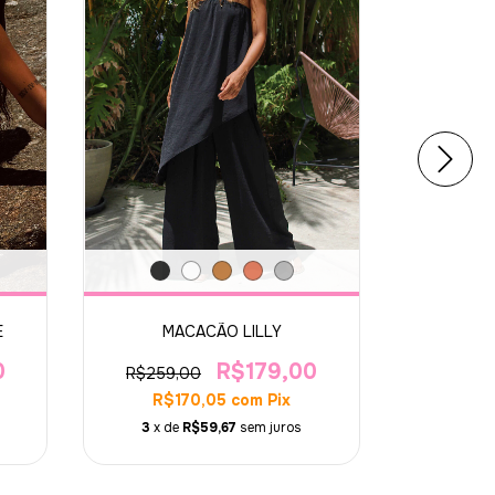
E
MACACÃO LILLY
VESTI
0
R$179,00
R$259,00
R$289,
R$170,05
com
Pix
R$1
3
x de
R$59,67
sem juros
3
x de