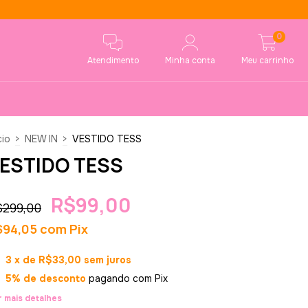
0
Atendimento
Minha conta
Meu carrinho
cio
>
NEW IN
>
VESTIDO TESS
ESTIDO TESS
R$99,00
$299,00
$94,05
com
Pix
3
x de
R$33,00
sem juros
5% de desconto
pagando com Pix
r mais detalhes