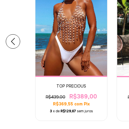
TOP PRECIOUS
 MINT
R$389,00
59,00
R$439,00
R$369,55
com
Pix
m
Pix
3
x de
R$129,67
sem juros
m juros