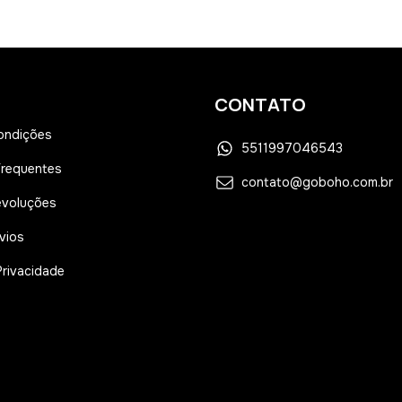
CONTATO
ondições
5511997046543
Frequentes
contato@goboho.com.br
evoluções
vios
Privacidade