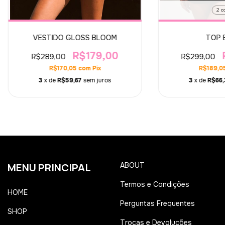
2 c
VESTIDO GLOSS BLOOM
TOP 
R$179,00
R$289,00
R$299,00
R$170,05
com
Pix
R$189,0
3
x de
R$59,67
sem juros
3
x de
R$66,
MENU PRINCIPAL
ABOUT
Termos e Condições
HOME
Perguntas Frequentes
SHOP
Trocas e Devoluções