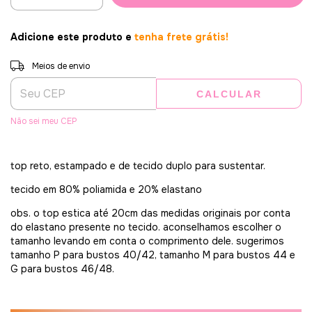
Adicione este produto e
tenha frete grátis!
Entregas para o CEP:
ALTERAR CEP
Meios de envio
CALCULAR
Não sei meu CEP
top reto, estampado e de tecido duplo para sustentar.
tecido em 80% poliamida e 20% elastano
obs. o top estica até 20cm das medidas originais por conta
do elastano presente no tecido. aconselhamos escolher o
tamanho levando em conta o comprimento dele. sugerimos
tamanho P para bustos 40/42, tamanho M para bustos 44 e
G para bustos 46/48.