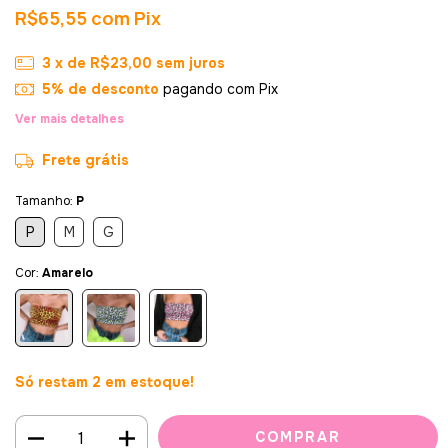
R$65,55
com
Pix
3
x de
R$23,00
sem juros
5% de desconto
pagando com Pix
Ver mais detalhes
Frete grátis
Tamanho:
P
P
M
G
Cor:
Amarelo
Só restam
2
em estoque!