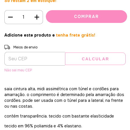
Só restam
2
em estoque!
Adicione este produto e
tenha frete grátis!
Entregas para o CEP:
ALTERAR CEP
Meios de envio
CALCULAR
Não sei meu CEP
saia cintura alta, midi assimétrica com túnel e cordões para
amarração. o comprimento é determinado pela amarração dos
cordões. pode ser usada com o túnel para a lateral, na frente
ou nas costas.
contém transparência. tecido com bastante elasticidade
tecido em 96% poliamida e 4% elastano.