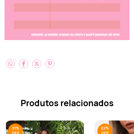
Produtos relacionados
31
%
22
%
OFF
OFF