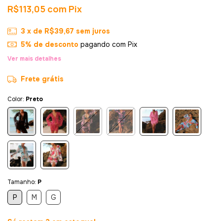
R$113,05
com
Pix
3
x de
R$39,67
sem juros
5% de desconto
pagando com Pix
Ver mais detalhes
Frete grátis
Color:
Preto
Tamanho:
P
P
M
G