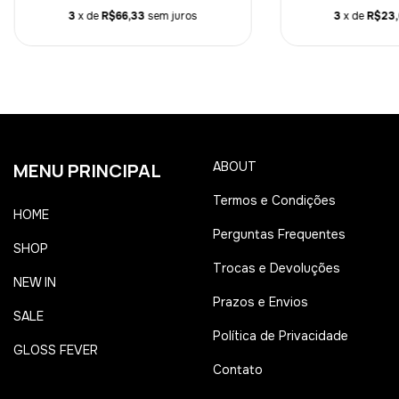
3
x de
R$66,33
sem juros
3
x de
R$23,
MENU PRINCIPAL
ABOUT
Termos e Condições
HOME
Perguntas Frequentes
SHOP
Trocas e Devoluções
NEW IN
Prazos e Envios
SALE
Política de Privacidade
GLOSS FEVER
Contato